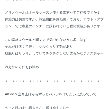
メリノウールはオールシーズン使える素材ってご存知ですか？
保湿力は勿論ですが、調温機能を兼ね備えており、アウトドアブ
ランドでは春夏のインナーに扱われている程の実績があります
この素材はウールと聞くまで気づかない方も多いはず
それだけ薄くて軽く、シルク入りで艶があり
肌触りはサラリとしていてチクチクしない柔らかなテクスチャー
冷え性の方にもお勧め
：：：：：：：：：：：：：：：：：：：：：：：：：：：：：
Art de V.立ち上げからずっとパンツを作りたいと思っていて
やっと腕のよい職人さんに巡り会えました