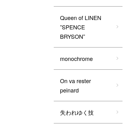
Queen of LINEN
”SPENCE
BRYSON”
monochrome
On va rester
peinard
失われゆく技