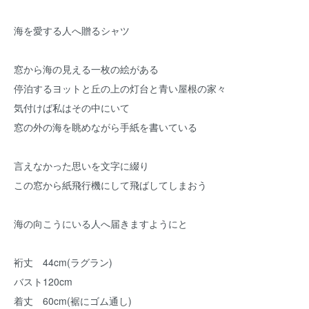
海を愛する人へ贈るシャツ
窓から海の見える一枚の絵がある
停泊するヨットと丘の上の灯台と青い屋根の家々
気付けば私はその中にいて
窓の外の海を眺めながら手紙を書いている
言えなかった思いを文字に綴り
この窓から紙飛行機にして飛ばしてしまおう
海の向こうにいる人へ届きますようにと
裄丈 44cm(ラグラン)
バスト120cm
着丈 60cm(裾にゴム通し)