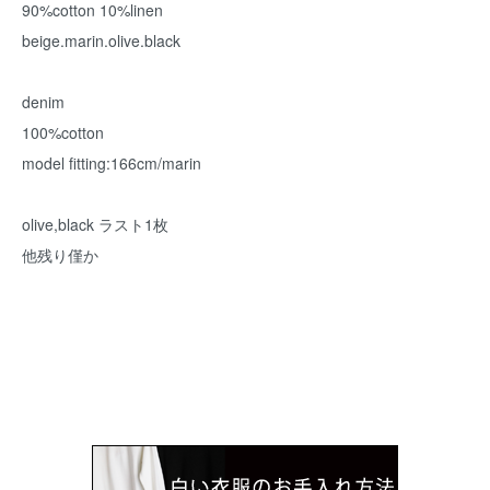
90%cotton 10%linen
beige.marin.olive.black
denim
100%cotton
model fitting:166cm/marin
olive,black ラスト1枚
他残り僅か