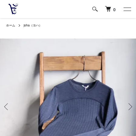
0
ホーム
joha（ヨハ）