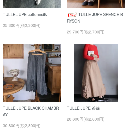
TULLE JUPE cotton×silk
TULLE JUPE SPENCE B
RYSON
25,300円(税2,300円)
29,700円(税2,700円)
TULLE JUPE BLACK CHAMBR
TULLE JUPE 茶綿
AY
28,600円(税2,600円)
30,800円(税2,800円)