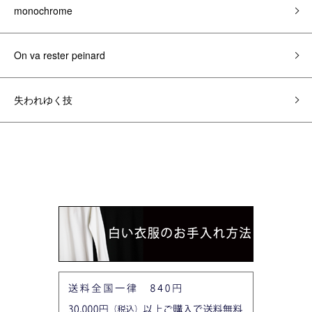
monochrome
On va rester peinard
失われゆく技