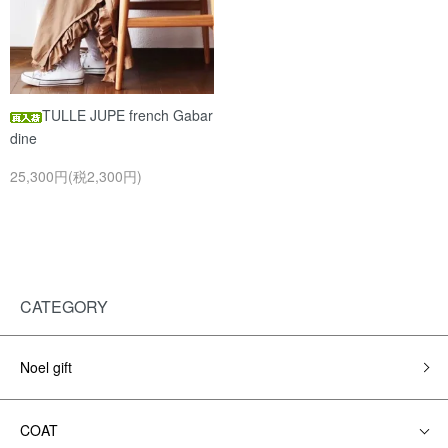
TULLE JUPE french Gabar
dine
25,300円(税2,300円)
CATEGORY
Noel gift
COAT